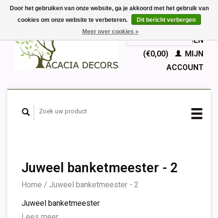
Door het gebruiken van onze website, ga je akkoord met het gebruik van
cookies om onze website te verbeteren.
Dit bericht verbergen
EUR
Meer over cookies »
GBP
Nederlands
WINKELWAGEN
Deutsch
(€0,00)
MIJN
English
ACCOUNT
Français
Español
Juweel banketmeester - 2
Home
/
Juweel banketmeester - 2
Juweel banketmeester
Lees meer...