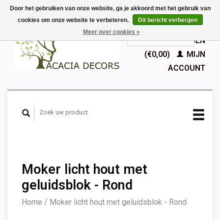
Door het gebruiken van onze website, ga je akkoord met het gebruik van
cookies om onze website te verbeteren.
Dit bericht verbergen
EUR
Meer over cookies »
GBP
Nederlands
WINKELWAGEN
Deutsch
(€0,00)
MIJN
English
ACCOUNT
Français
Español
Moker licht hout met
geluidsblok - Rond
Home
/
Moker licht hout met geluidsblok - Rond