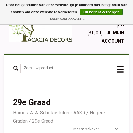
Door het gebruiken van onze website, ga je akkoord met het gebruik van
cookies om onze website te verbeteren.
Dit bericht verbergen
EUR
Meer over cookies »
GBP
Nederlands
WINKELWAGEN
Deutsch
(€0,00)
MIJN
English
ACCOUNT
Français
Español
29e Graad
Home
/
A. A. Schotse Ritus - AASR
/
Hogere
Graden
/
29e Graad