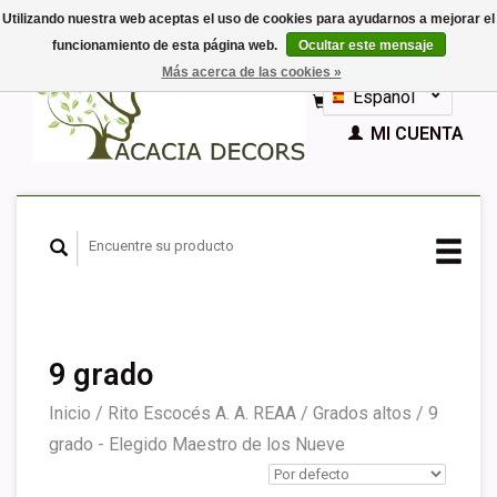
Utilizando nuestra web aceptas el uso de cookies para ayudarnos a mejorar el
funcionamiento de esta página web.
Ocultar este mensaje
EUR
Más acerca de las cookies »
GBP
Español
CESTA (€0,00)
Nederlands
MI CUENTA
Deutsch
English
Français
9 grado
Inicio
/
Rito Escocés A. A. REAA
/
Grados altos
/
9
grado - Elegido Maestro de los Nueve