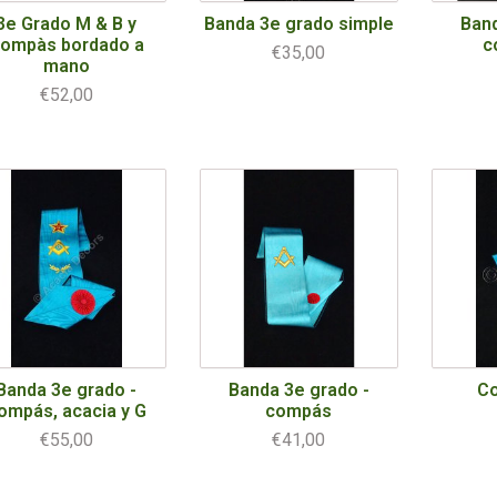
3e Grado M & B y
Banda 3e grado simple
Band
ompàs bordado a
c
€35,00
mano
€52,00
Banda 3e grado -
Banda 3e grado -
Co
ompás, acacia y G
compás
€55,00
€41,00