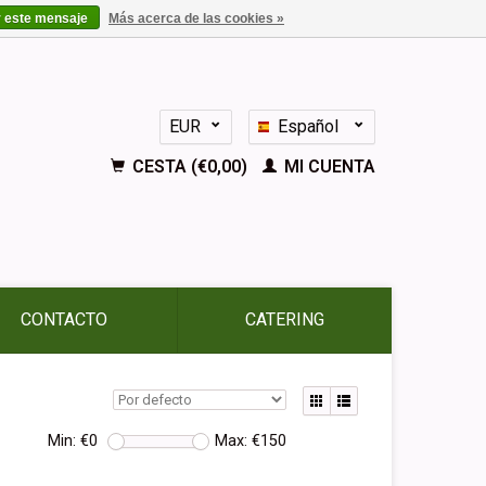
r este mensaje
Más acerca de las cookies »
EUR
Español
GBP
Nederlands
CESTA (€0,00)
MI CUENTA
Deutsch
English
Français
CONTACTO
CATERING
Min: €
0
Max: €
150