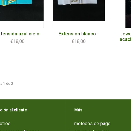
tensión azul cielo
Extensión blanco -
jewe
acac
€18,00
€18,00
a 1 de 2
ción al cliente
Más
otros
métodos de pago