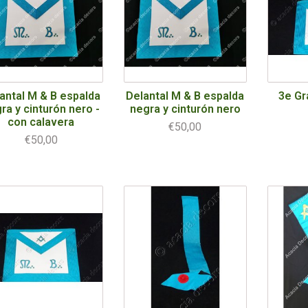
antal M & B espalda
Delantal M & B espalda
3e Gr
ra y cinturón nero -
negra y cinturón nero
con calavera
€50,00
€50,00