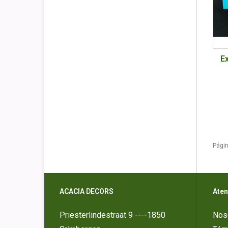
Ex
Págin
ACACIA DECORS
Aten
Priesterlindestraat 9 ----1850
Nos