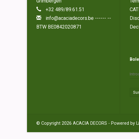
Grimbergen
Tér
+32 489/89.61.51
CAT
info@acaciadecors.be
------ --
Disc
BTW BE0842020871
Decl
Bole
Sus
© Copyright 2026 ACACIA DECORS - Powered by
L