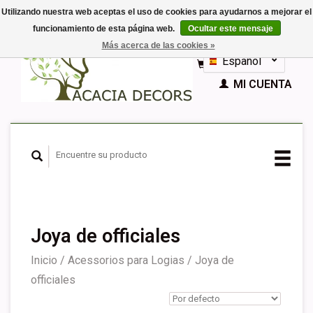
Utilizando nuestra web aceptas el uso de cookies para ayudarnos a mejorar el
funcionamiento de esta página web.
Ocultar este mensaje
EUR
Más acerca de las cookies »
GBP
Español
CESTA (€0,00)
Nederlands
MI CUENTA
Deutsch
English
Français
Joya de officiales
Inicio
/
Acessorios para Logias
/
Joya de
officiales