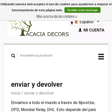
Utilizando nuestra web aceptas el uso de cookies para ayudarnos a mejorar el
funcionamiento de esta página web.
Ocultar este mensaje
EUR
Más acerca de las cookies »
GBP
Español
CESTA (€0,00)
Nederlands
MI CUENTA
Deutsch
English
Français
enviar y devolver
Inicio
/
enviar y devolver
Enviamos a todo el mundo a través de Bpost.be,
DPD, Mondial Relay, DHL. Esto depende del país