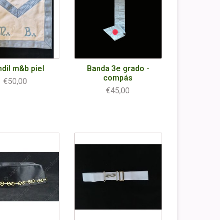
dil m&b piel
Banda 3e grado -
compás
€50,00
€45,00