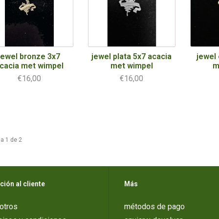
jewel bronze 3x7
jewel plata 5x7 acacia
jewel
cacia met wimpel
met wimpel
m
€16,00
€16,00
a 1 de 2
ción al cliente
Más
otros
métodos de pago