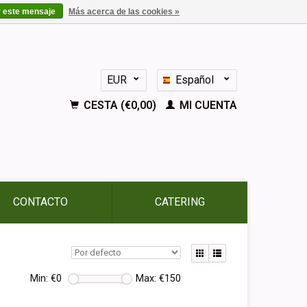
r este mensaje
Más acerca de las cookies »
EUR
Español
GBP
Nederlands
CESTA (€0,00)
MI CUENTA
Deutsch
English
Français
CONTACTO
CATERING
Min: €
0
Max: €
150