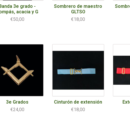
Banda 3e grado -
Sombrero de maestro
Sombr
ompás, acacia y G
GLTSO
€50,00
€18,00
3e Grados
Cinturón de extensión
Ext
€24,00
€18,00