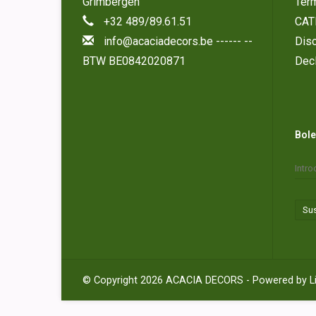
Grimbergen
Tér
+32 489/89.61.51
CAT
info@acaciadecors.be
------ --
Disc
BTW BE0842020871
Decl
Bole
Sus
© Copyright 2026 ACACIA DECORS - Powered by
L