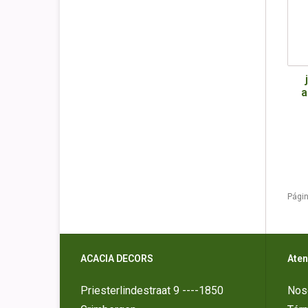
a
Págin
ACACIA DECORS
Aten
Priesterlindestraat 9 ----1850
Nos