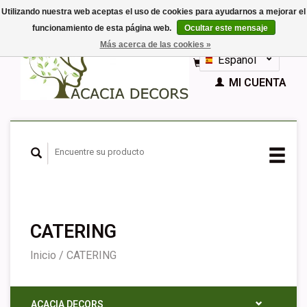
Utilizando nuestra web aceptas el uso de cookies para ayudarnos a mejorar el
funcionamiento de esta página web.
Ocultar este mensaje
EUR
Más acerca de las cookies »
GBP
Español
CESTA (€0,00)
Nederlands
MI CUENTA
Deutsch
English
Français
CATERING
Inicio
/
CATERING
ACACIA DECORS