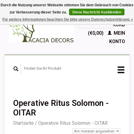
Durch die Nutzung unserer Webseite stimmen Sie dem Gebrauch von Cookies
zur Verbesserung dieser Seite zu.
Diese Nachricht Ausblenden
EUR
Für weitere Informationen beachten Sie bitte unsere Datenschutzerklärung. »
GBP
Deutsch
IHR WARENKORB
Nederlands
(€0,00)
MEIN
English
KONTO
Français
Español
Operative Ritus Solomon -
OITAR
Startseite
/
Operative Ritus Solomon - OITAR