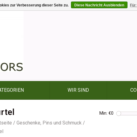
kies zur Verbesserung dieser Seite zu.
Diese Nachricht Ausblenden
Für
ATEGORIEN
WIR SIND
CO
rtel
Min: €
0
tseite
/
Geschenke, Pins und Schmuck
/
el