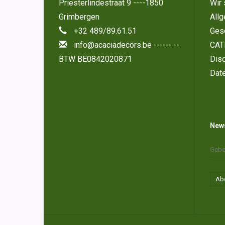
Priesterlindestraat 9 ----1850
Wir 
Grimbergen
All
+32 489/89.61.51
Ges
info@acaciadecors.be
------ --
CAT
BTW BE0842020871
Disc
Dat
News
Ab