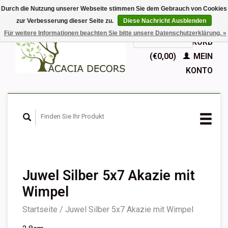
Durch die Nutzung unserer Webseite stimmen Sie dem Gebrauch von Cookies
zur Verbesserung dieser Seite zu.
Diese Nachricht Ausblenden
EUR
Für weitere Informationen beachten Sie bitte unsere Datenschutzerklärung. »
GBP
Deutsch
IHR WARENKORB
Nederlands
(€0,00)
MEIN
English
KONTO
Français
Español
Juwel Silber 5x7 Akazie mit
Wimpel
Startseite
/
Juwel Silber 5x7 Akazie mit Wimpel