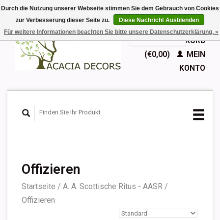
Durch die Nutzung unserer Webseite stimmen Sie dem Gebrauch von Cookies
zur Verbesserung dieser Seite zu.
Diese Nachricht Ausblenden
EUR
Für weitere Informationen beachten Sie bitte unsere Datenschutzerklärung. »
GBP
Deutsch
IHR WARENKORB
Nederlands
(€0,00)
MEIN
English
KONTO
Français
Español
Offizieren
Startseite
/
A. A. Scottische Ritus - AASR
/
Offizieren