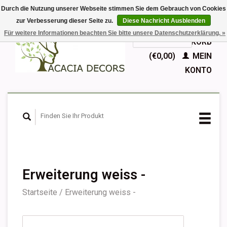
Durch die Nutzung unserer Webseite stimmen Sie dem Gebrauch von Cookies
zur Verbesserung dieser Seite zu.
Diese Nachricht Ausblenden
EUR
Für weitere Informationen beachten Sie bitte unsere Datenschutzerklärung. »
GBP
Deutsch
IHR WARENKORB
Nederlands
(€0,00)
MEIN
English
KONTO
Français
Español
Erweiterung weiss -
Startseite
/
Erweiterung weiss -