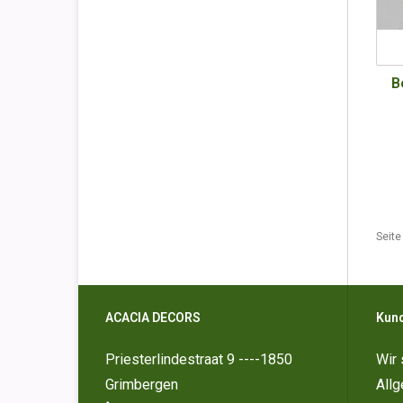
B
Seite
ACACIA DECORS
Kun
Priesterlindestraat 9 ----1850
Wir 
Grimbergen
All