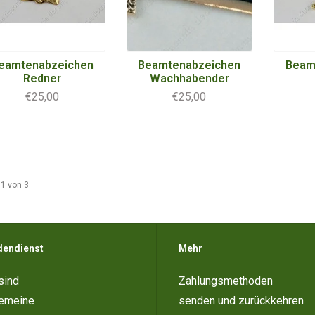
eamtenabzeichen
Beamtenabzeichen
Beam
Redner
Wachhabender
€25,00
€25,00
 1 von 3
dendienst
Mehr
sind
Zahlungsmethoden
gemeine
senden und zurückkehren