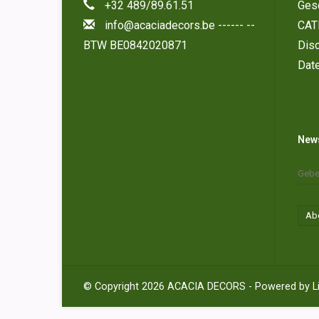
+32 489/89.61.51
Ges
info@acaciadecors.be
------ --
CAT
BTW BE0842020871
Disc
Dat
News
Ab
© Copyright 2026 ACACIA DECORS - Powered by
L