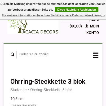
Durch die Nutzung unserer Webseite stimmen Sie dem Gebrauch von Cookies
zur Verbesserung dieser Seite zu.
Diese Nachricht Ausblenden
EUR
Für weitere Informationen beachten Sie bitte unsere Datenschutzerklärung. »
GBP
Deutsch
IHR WARENKORB
Nederlands
(€0,00)
MEIN
English
KONTO
Français
Español
Ohrring-Steckkette 3 blok
Startseite
/
Ohrring-Steckkette 3 blok
10,5 cm
Lesen Sie mehr...