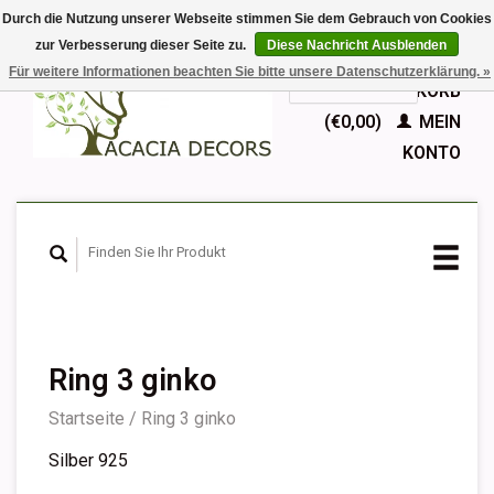
Durch die Nutzung unserer Webseite stimmen Sie dem Gebrauch von Cookies
zur Verbesserung dieser Seite zu.
Diese Nachricht Ausblenden
EUR
Für weitere Informationen beachten Sie bitte unsere Datenschutzerklärung. »
GBP
Deutsch
IHR WARENKORB
Nederlands
(€0,00)
MEIN
English
KONTO
Français
Español
Ring 3 ginko
Startseite
/
Ring 3 ginko
Silber 925