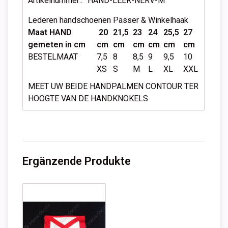
Artikelnummer::
HAND-LEER-NERV-M
Lederen handschoenen Passer & Winkelhaak
Maat HAND
20
21,5
23
24
25,5
27
gemeten in cm
cm
cm
cm
cm
cm
cm
BESTELMAAT
7,5
8
8,5
9
9,5
10
XS
S
M
L
XL
XXL
MEET UW BEIDE HANDPALMEN CONTOUR TER
HOOGTE VAN DE HANDKNOKELS
Ergänzende Produkte