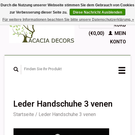
Durch die Nutzung unserer Webseite stimmen Sie dem Gebrauch von Cookies
zur Verbesserung dieser Seite zu.
Diese Nachricht Ausblenden
EUR
Für weitere Informationen beachten Sie bitte unsere Datenschutzerklärung. »
GBP
Deutsch
IHR WARENKORB
Nederlands
(€0,00)
MEIN
English
KONTO
Français
Español
Leder Handschuhe 3 venen
Startseite
/
Leder Handschuhe 3 venen