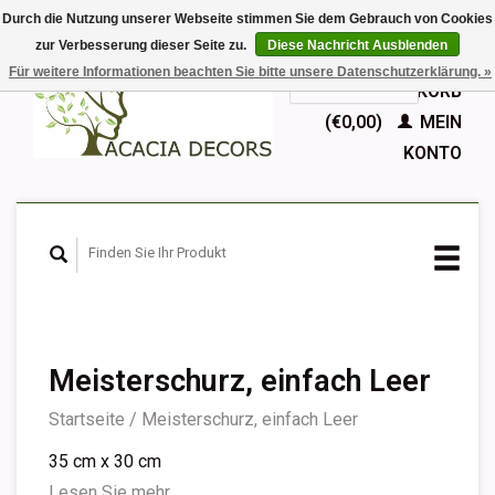
Durch die Nutzung unserer Webseite stimmen Sie dem Gebrauch von Cookies
zur Verbesserung dieser Seite zu.
Diese Nachricht Ausblenden
EUR
Für weitere Informationen beachten Sie bitte unsere Datenschutzerklärung. »
GBP
Deutsch
IHR WARENKORB
Nederlands
(€0,00)
MEIN
English
KONTO
Français
Español
Meisterschurz, einfach Leer
Startseite
/
Meisterschurz, einfach Leer
35 cm x 30 cm
Lesen Sie mehr...