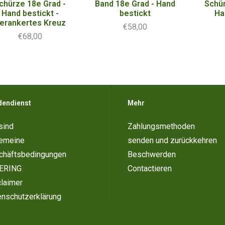
chürze 18e Grad -
Band 18e Grad - Hand
Schür
Hand bestickt -
bestickt
Ha
erankertes Kreuz
€58,00
€68,00
dendienst
Mehr
sind
Zahlungsmethoden
gemeine
senden und zurückkehren
chäftsbedingungen
Beschwerden
ERING
Contactieren
laimer
enschutzerklärung