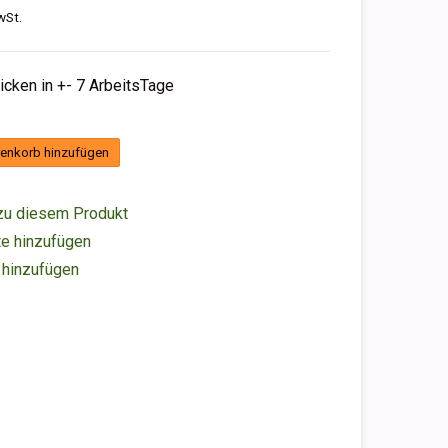
wSt.
hicken in +- 7 ArbeitsTage
enkorb hinzufügen
zu diesem Produkt
e hinzufügen
 hinzufügen