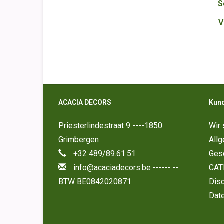
S
V
ACACIA DECORS
Kun
Priesterlindestraat 9 ----1850
Wir 
Grimbergen
All
+32 489/89.61.51
Ges
info@acaciadecors.be
------ --
CAT
BTW BE0842020871
Disc
Dat