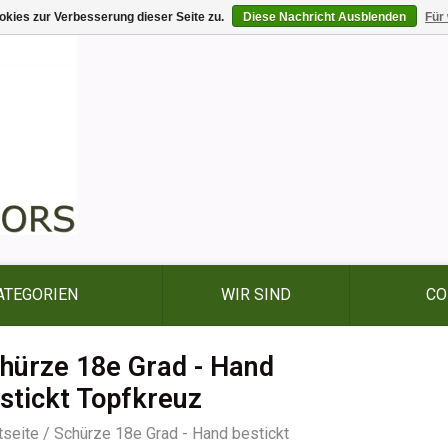
kies zur Verbesserung dieser Seite zu.
Diese Nachricht Ausblenden
Für
ATEGORIEN
WIR SIND
CO
hürze 18e Grad - Hand
stickt Topfkreuz
tseite
/
Schürze 18e Grad - Hand bestickt