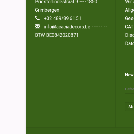
Priesterlindestraat 9 ----1850
Wir 
Grimbergen
All
+32 489/89.61.51
Ges
info@acaciadecors.be
------ --
CAT
BTW BE0842020871
Disc
Dat
News
Ab