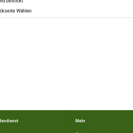
nd bestickt
ckseite Wählen
dendienst
Mehr