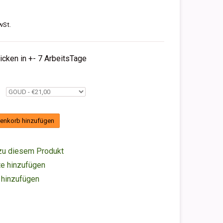
wSt.
hicken in +- 7 ArbeitsTage
enkorb hinzufügen
zu diesem Produkt
e hinzufügen
 hinzufügen