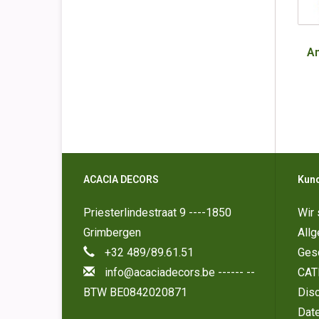
An
ACACIA DECORS
Kun
Priesterlindestraat 9 ----1850
Wir 
Grimbergen
All
+32 489/89.61.51
Ges
info@acaciadecors.be
------ --
CAT
BTW BE0842020871
Disc
Dat