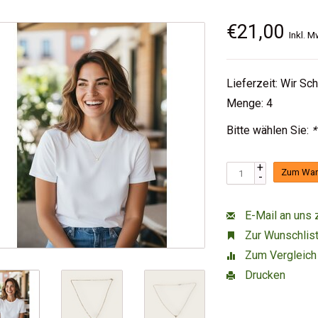
€21,00
Inkl. M
Lieferzeit: Wir Sc
Menge: 4
Bitte wählen Sie:
*
+
Zum War
-
E-Mail an uns 
Zur Wunschlist
Zum Vergleich
Drucken