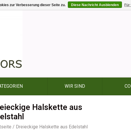
kies zur Verbesserung dieser Seite zu.
Diese Nachricht Ausblenden
Für
ATEGORIEN
WIR SIND
CO
eieckige Halskette aus
elstahl
tseite
/
Dreieckige Halskette aus Edelstahl