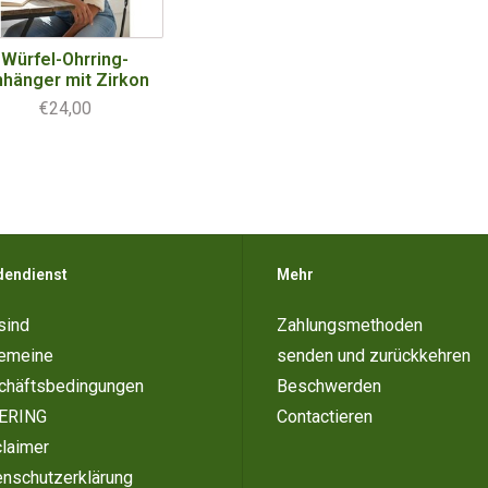
Würfel-Ohrring-
hänger mit Zirkon
€24,00
dendienst
Mehr
sind
Zahlungsmethoden
gemeine
senden und zurückkehren
chäftsbedingungen
Beschwerden
ERING
Contactieren
laimer
enschutzerklärung