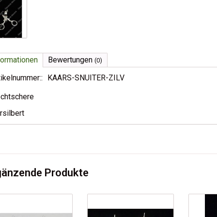
formationen
Bewertungen
(0)
tikelnummer::
KAARS-SNUITER-ZILV
chtschere
rsilbert
gänzende Produkte