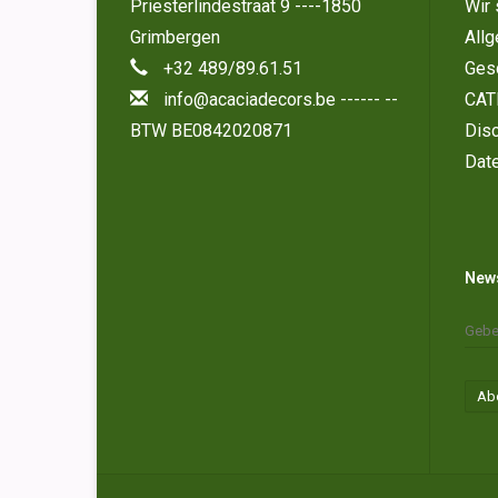
Priesterlindestraat 9 ----1850
Wir 
Grimbergen
All
+32 489/89.61.51
Ges
info@acaciadecors.be
------ --
CAT
BTW BE0842020871
Disc
Dat
News
Ab