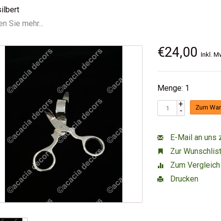
ilbert
n Sie mehr...
€24,00
Inkl. M
Menge: 1
+
Zum War
-
E-Mail an uns 
Zur Wunschlist
Zum Vergleich
Drucken