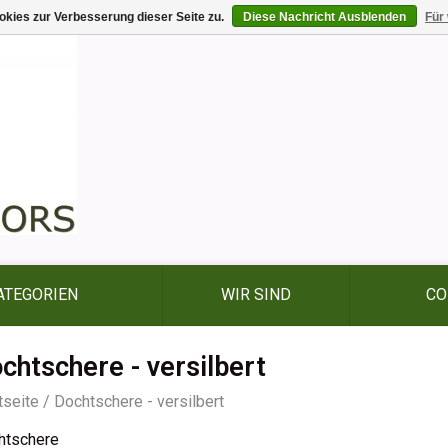
kies zur Verbesserung dieser Seite zu.
Diese Nachricht Ausblenden
Für
ATEGORIEN
WIR SIND
CO
chtschere - versilbert
tseite
/
Dochtschere - versilbert
htschere