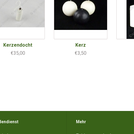
Kerzendocht
Kerz
€35,00
€3,50
dendienst
Mehr