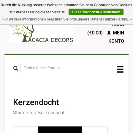
Durch die Nutzung unserer Webseite stimmen Sie dem Gebrauch von Cookies
zur Verbesserung dieser Seite zu.
Diese Nachricht Ausblenden
EUR
Für weitere Informationen beachten Sie bitte unsere Datenschutzerklärung. »
GBP
Deutsch
IHR WARENKORB
Nederlands
(€0,00)
MEIN
English
KONTO
Français
Español
Kerzendocht
Startseite
/
Kerzendocht