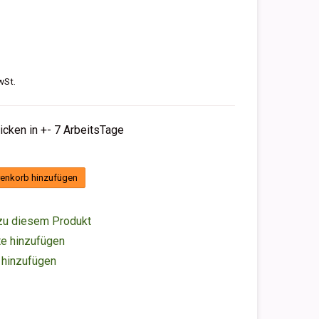
wSt.
hicken in +- 7 ArbeitsTage
enkorb hinzufügen
zu diesem Produkt
e hinzufügen
 hinzufügen