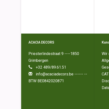
ACACIA DECORS
Kun
Priesterlindestraat 9 ----1850
Wir 
Grimbergen
All
+32 489/89.61.51
Ges
info@acaciadecors.be
------ --
CAT
BTW BE0842020871
Disc
Dat