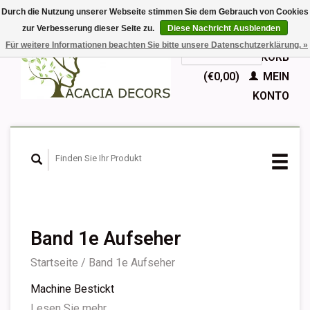
Durch die Nutzung unserer Webseite stimmen Sie dem Gebrauch von Cookies
zur Verbesserung dieser Seite zu.
Diese Nachricht Ausblenden
EUR
Für weitere Informationen beachten Sie bitte unsere Datenschutzerklärung. »
GBP
Deutsch
IHR WARENKORB
Nederlands
(€0,00)
MEIN
English
KONTO
Français
Español
Band 1e Aufseher
Startseite
/
Band 1e Aufseher
Machine Bestickt
Lesen Sie mehr...