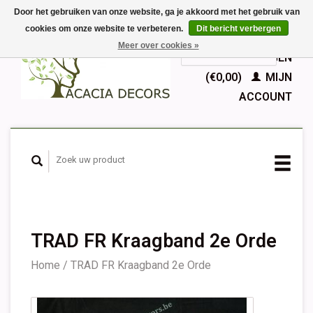
Door het gebruiken van onze website, ga je akkoord met het gebruik van
cookies om onze website te verbeteren.
Dit bericht verbergen
EUR
Meer over cookies »
GBP
Nederlands
WINKELWAGEN
Deutsch
(€0,00)
MIJN
English
ACCOUNT
Français
Español
TRAD FR Kraagband 2e Orde
Home
/
TRAD FR Kraagband 2e Orde