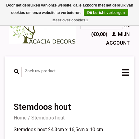
Door het gebruiken van onze website, ga je akkoord met het gebruik van
cookies om onze website te verbeteren.
Dit bericht verbergen
EUR
Meer over cookies »
GBP
Nederlands
WINKELWAGEN
Deutsch
(€0,00)
MIJN
English
ACCOUNT
Français
Español
Stemdoos hout
Home
/
Stemdoos hout
Stemdoos hout 24,3cm x 16,5cm x 10 cm.