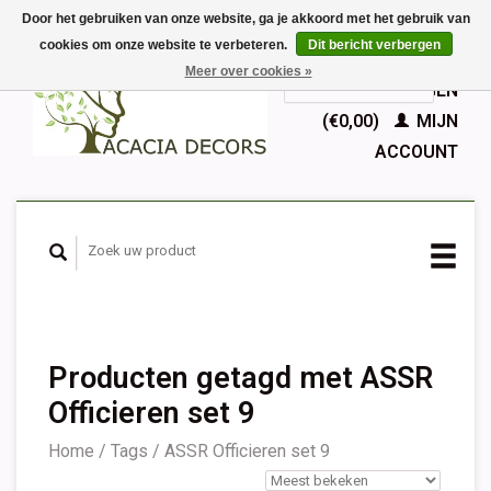
Door het gebruiken van onze website, ga je akkoord met het gebruik van
cookies om onze website te verbeteren.
Dit bericht verbergen
EUR
Meer over cookies »
GBP
Nederlands
WINKELWAGEN
Deutsch
(€0,00)
MIJN
English
ACCOUNT
Français
Español
Producten getagd met ASSR
Officieren set 9
Home
/
Tags
/
ASSR Officieren set 9