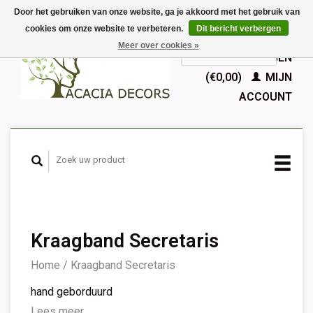
Door het gebruiken van onze website, ga je akkoord met het gebruik van
cookies om onze website te verbeteren.
Dit bericht verbergen
EUR
Meer over cookies »
GBP
Nederlands
WINKELWAGEN
Deutsch
(€0,00)
MIJN
English
ACCOUNT
Français
Español
Kraagband Secretaris
Home
/
Kraagband Secretaris
hand geborduurd
Lees meer...