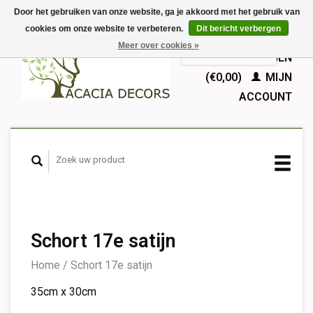
Door het gebruiken van onze website, ga je akkoord met het gebruik van
cookies om onze website te verbeteren.
Dit bericht verbergen
EUR
Meer over cookies »
GBP
Nederlands
WINKELWAGEN
Deutsch
(€0,00)
MIJN
English
ACCOUNT
Français
Español
Schort 17e satijn
Home
/
Schort 17e satijn
35cm x 30cm