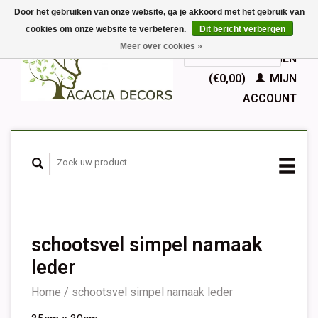
Door het gebruiken van onze website, ga je akkoord met het gebruik van
cookies om onze website te verbeteren.
Dit bericht verbergen
EUR
Meer over cookies »
GBP
Nederlands
WINKELWAGEN
Deutsch
(€0,00)
MIJN
English
ACCOUNT
Français
Español
schootsvel simpel namaak
leder
Home
/
schootsvel simpel namaak leder