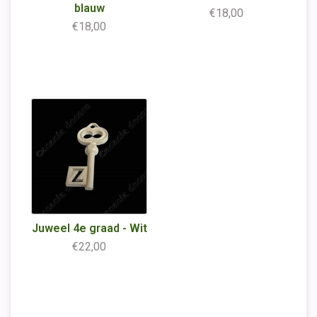
blauw
€18,00
€18,00
Juweel 4e graad - Wit
€22,00