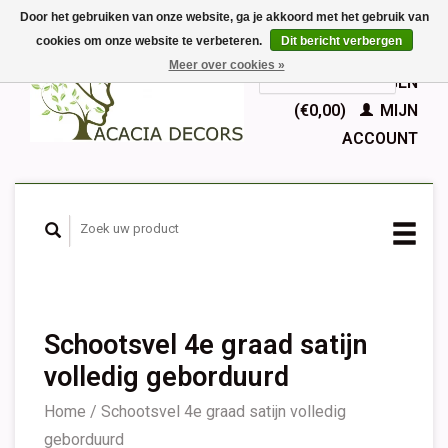
Door het gebruiken van onze website, ga je akkoord met het gebruik van
cookies om onze website te verbeteren.
Dit bericht verbergen
EUR
Meer over cookies »
GBP
Nederlands
WINKELWAGEN
Deutsch
(€0,00)
MIJN
English
ACCOUNT
Français
Español
Schootsvel 4e graad satijn
volledig geborduurd
Home
/
Schootsvel 4e graad satijn volledig
geborduurd