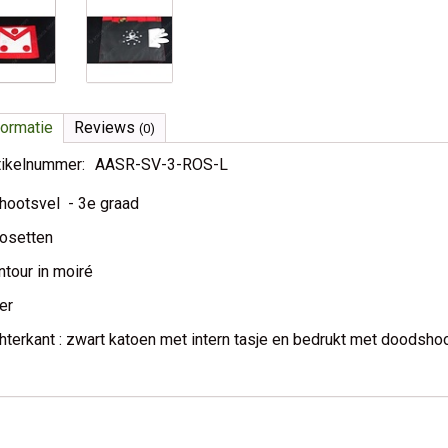
formatie
Reviews
(0)
tikelnummer:
AASR-SV-3-ROS-L
hootsvel - 3e graad
rosetten
ntour in moiré
er
hterkant : zwart katoen met intern tasje en bedrukt met doodsho