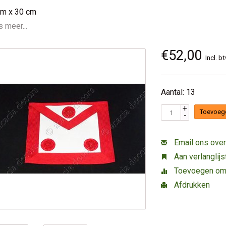
cm x 30 cm
 meer...
€52,00
Incl. b
Aantal: 13
+
Toevoeg
-
Email ons over
Aan verlanglij
Toevoegen om t
Afdrukken