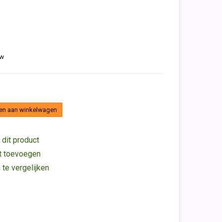
tw
en aan winkelwagen
 dit product
st toevoegen
e vergelijken