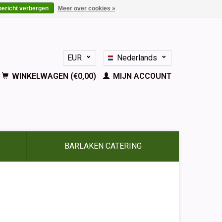
bericht verbergen
Meer over cookies »
EUR
Nederlands
GBP
Deutsch
WINKELWAGEN (€0,00)
MIJN ACCOUNT
English
Français
Español
BARLAKEN CATERING