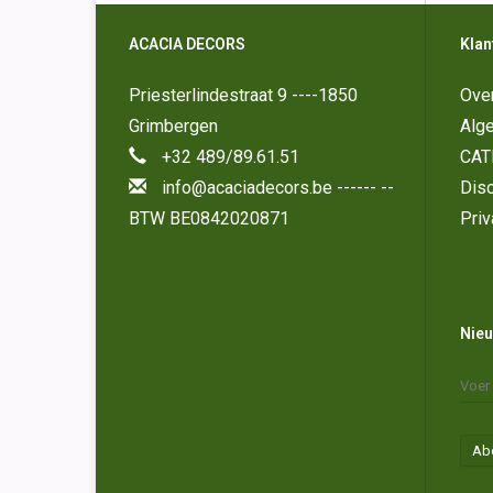
ACACIA DECORS
Klan
Priesterlindestraat 9 ----1850
Ove
Grimbergen
Alg
+32 489/89.61.51
CAT
info@acaciadecors.be
------ --
Disc
BTW BE0842020871
Priv
Nieu
Ab