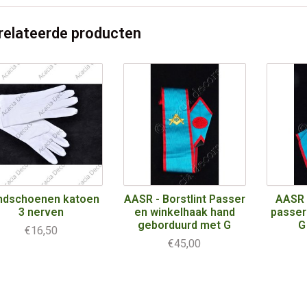
relateerde producten
ndschoenen katoen
AASR - Borstlint Passer
AASR -
3 nerven
en winkelhaak hand
passer
geborduurd met G
G
€16,50
€45,00