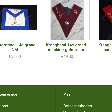
hootsvel 14e graad
Kraagband 14e graad -
Kraagb
NM
machine geborduurd
han
€56,00
€49,00
tenservice
Meer
r ons
Betaalmethoden