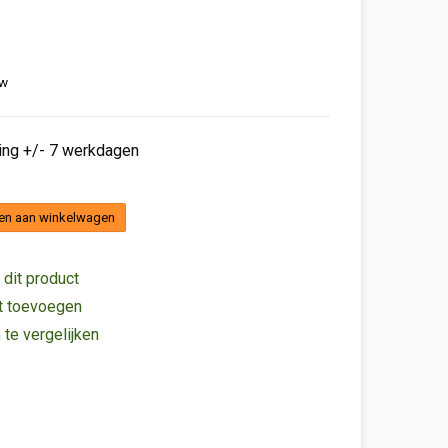
tw
ding +/- 7 werkdagen
en aan winkelwagen
 dit product
st toevoegen
e vergelijken