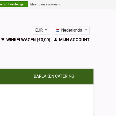
bericht verbergen
Meer over cookies »
EUR
Nederlands
GBP
Deutsch
WINKELWAGEN (€0,00)
MIJN ACCOUNT
English
Français
Español
BARLAKEN CATERING