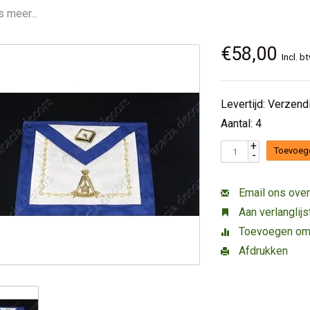
 meer...
€58,00
Incl. b
Levertijd: Verzen
Aantal: 4
+
Toevoeg
-
Email ons over
Aan verlanglij
Toevoegen om t
Afdrukken