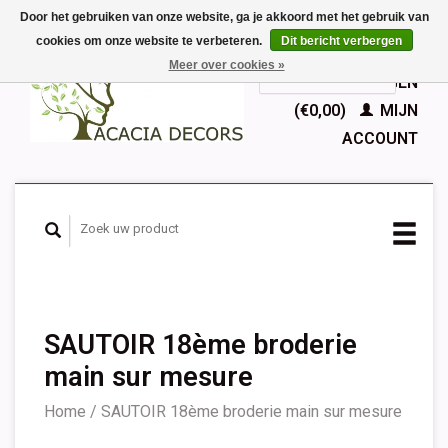
Door het gebruiken van onze website, ga je akkoord met het gebruik van
cookies om onze website te verbeteren.
Dit bericht verbergen
EUR
Meer over cookies »
GBP
Nederlands
WINKELWAGEN
Deutsch
(€0,00)
MIJN
English
ACCOUNT
Français
Español
SAUTOIR 18ème broderie
main sur mesure
Home
/
SAUTOIR 18ème broderie main sur mesure