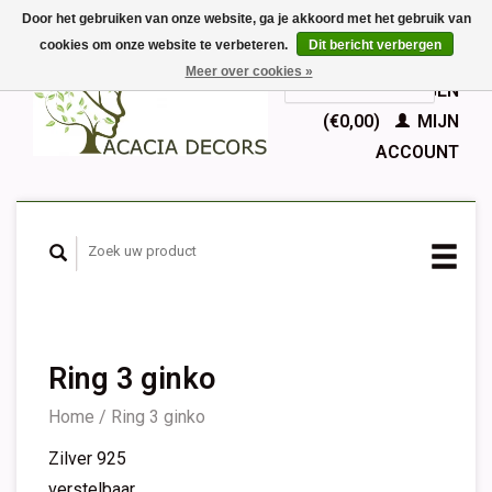
Door het gebruiken van onze website, ga je akkoord met het gebruik van
cookies om onze website te verbeteren.
Dit bericht verbergen
EUR
Meer over cookies »
GBP
Nederlands
WINKELWAGEN
Deutsch
(€0,00)
MIJN
English
ACCOUNT
Français
Español
Ring 3 ginko
Home
/
Ring 3 ginko
Zilver 925
verstelbaar