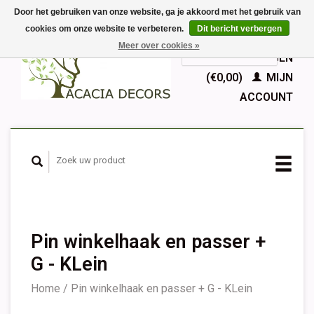
Door het gebruiken van onze website, ga je akkoord met het gebruik van
cookies om onze website te verbeteren.
Dit bericht verbergen
EUR
Meer over cookies »
GBP
Nederlands
WINKELWAGEN
Deutsch
(€0,00)
MIJN
English
ACCOUNT
Français
Español
Pin winkelhaak en passer +
G - KLein
Home
/
Pin winkelhaak en passer + G - KLein