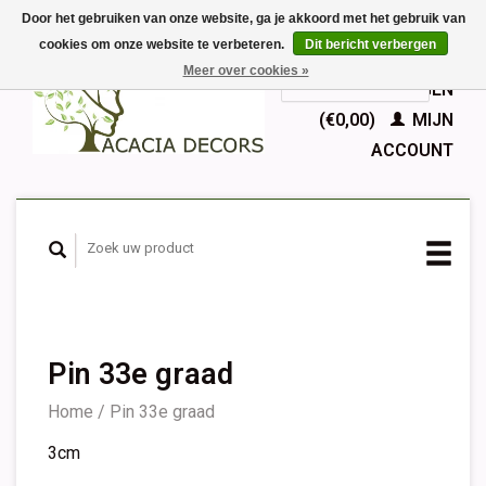
Door het gebruiken van onze website, ga je akkoord met het gebruik van
cookies om onze website te verbeteren.
Dit bericht verbergen
EUR
Meer over cookies »
GBP
Nederlands
WINKELWAGEN
Deutsch
(€0,00)
MIJN
English
ACCOUNT
Français
Español
Pin 33e graad
Home
/
Pin 33e graad
3cm