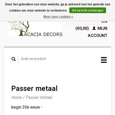
Door het gebruiken van onze website, ga je akkoord met het gebruik van
cookies om onze website te verbeteren.
Dit bericht verbergen
EUR
Meer over cookies »
GBP
Nederlands
WINKELWAGEN
Deutsch
(€0,00)
MIJN
English
ACCOUNT
Français
Español
Passer metaal
Home
/
Passer metaal
begin 20e eeuw -