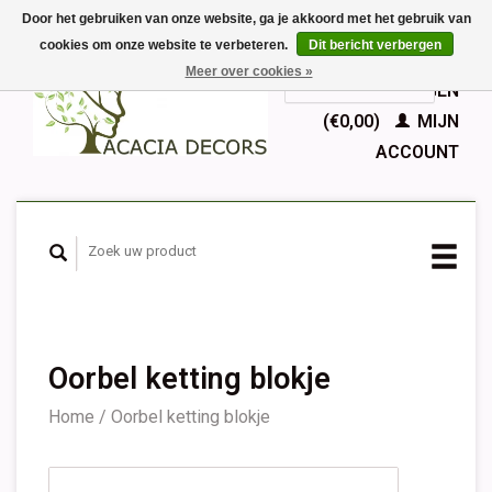
Door het gebruiken van onze website, ga je akkoord met het gebruik van
cookies om onze website te verbeteren.
Dit bericht verbergen
EUR
Meer over cookies »
GBP
Nederlands
WINKELWAGEN
Deutsch
(€0,00)
MIJN
English
ACCOUNT
Français
Español
Oorbel ketting blokje
Home
/
Oorbel ketting blokje