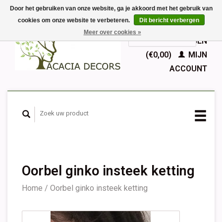
Door het gebruiken van onze website, ga je akkoord met het gebruik van
cookies om onze website te verbeteren.
Dit bericht verbergen
EUR
Meer over cookies »
GBP
Nederlands
WINKELWAGEN
Deutsch
(€0,00)
MIJN
English
ACCOUNT
Français
Español
Oorbel ginko insteek ketting
Home
/
Oorbel ginko insteek ketting