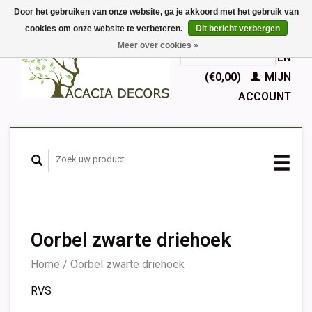
Door het gebruiken van onze website, ga je akkoord met het gebruik van
cookies om onze website te verbeteren.
Dit bericht verbergen
EUR
Meer over cookies »
GBP
Nederlands
WINKELWAGEN
Deutsch
(€0,00)
MIJN
English
ACCOUNT
Français
Español
Oorbel zwarte driehoek
Home
/
Oorbel zwarte driehoek
RVS