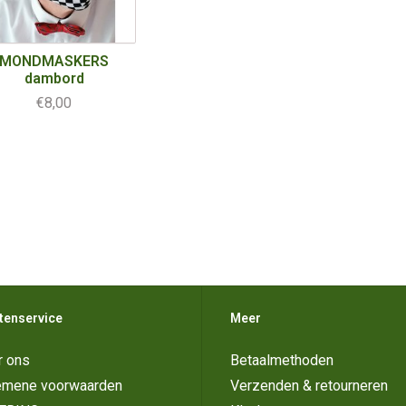
MONDMASKERS
dambord
€8,00
tenservice
Meer
r ons
Betaalmethoden
emene voorwaarden
Verzenden & retourneren