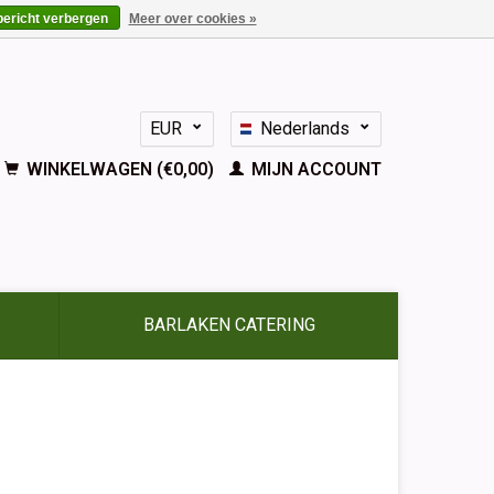
bericht verbergen
Meer over cookies »
EUR
Nederlands
GBP
Deutsch
WINKELWAGEN (€0,00)
MIJN ACCOUNT
English
Français
Español
BARLAKEN CATERING