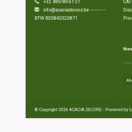
+32 489/89.61.51
CAT
info@acaciadecors.be
------ --
Disc
BTW BE0842020871
Priv
Nieu
Ab
© Copyright 2026 ACACIA DECORS - Powered by
L