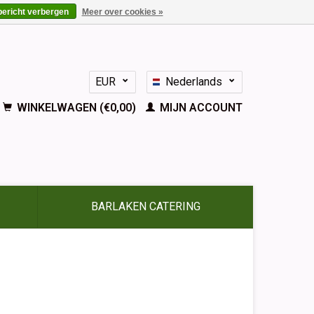
bericht verbergen
Meer over cookies »
EUR
Nederlands
GBP
Deutsch
WINKELWAGEN (€0,00)
MIJN ACCOUNT
English
Français
Español
BARLAKEN CATERING