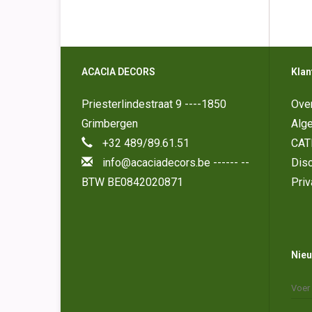
ACACIA DECORS
Klan
Priesterlindestraat 9 ----1850
Ove
Grimbergen
Alg
+32 489/89.61.51
CAT
info@acaciadecors.be
------ --
Disc
BTW BE0842020871
Priv
Nieu