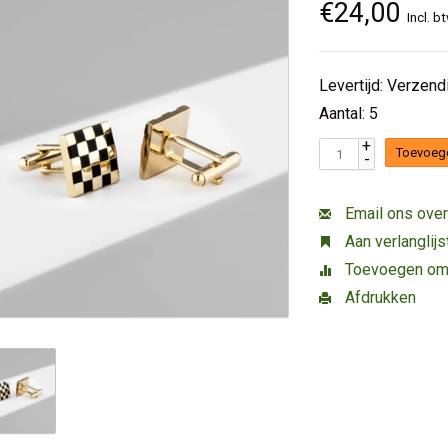
€24,00
Incl. b
Levertijd: Verzen
Aantal: 5
+
Toevoeg
-
Email ons over
Aan verlanglij
Toevoegen om t
Afdrukken