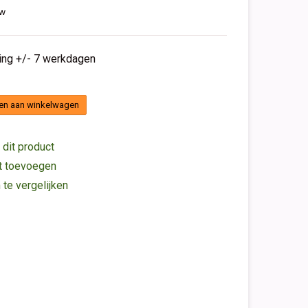
tw
ding +/- 7 werkdagen
en aan winkelwagen
 dit product
st toevoegen
e vergelijken