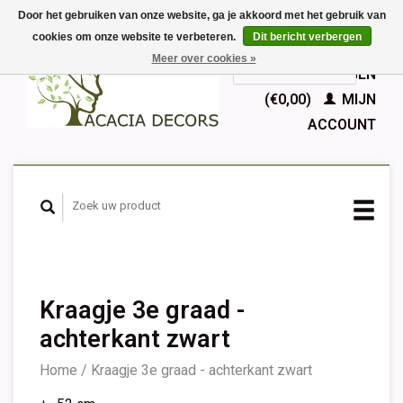
Door het gebruiken van onze website, ga je akkoord met het gebruik van
cookies om onze website te verbeteren.
Dit bericht verbergen
EUR
Meer over cookies »
GBP
Nederlands
WINKELWAGEN
Deutsch
(€0,00)
MIJN
English
ACCOUNT
Français
Español
Kraagje 3e graad -
achterkant zwart
Home
/
Kraagje 3e graad - achterkant zwart