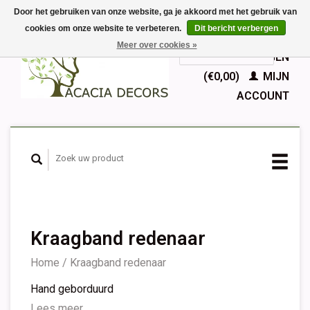
Door het gebruiken van onze website, ga je akkoord met het gebruik van
cookies om onze website te verbeteren.
Dit bericht verbergen
EUR
Meer over cookies »
GBP
Nederlands
WINKELWAGEN
Deutsch
(€0,00)
MIJN
English
ACCOUNT
Français
Español
Kraagband redenaar
Home
/
Kraagband redenaar
Hand geborduurd
Lees meer...