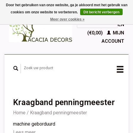
Door het gebruiken van onze website, ga je akkoord met het gebruik van
cookies om onze website te verbeteren.
Dit bericht verbergen
EUR
Meer over cookies »
GBP
Nederlands
WINKELWAGEN
Deutsch
(€0,00)
MIJN
English
ACCOUNT
Français
Español
Kraagband penningmeester
Home
/
Kraagband penningmeester
machine geborduurd
Lees meer...