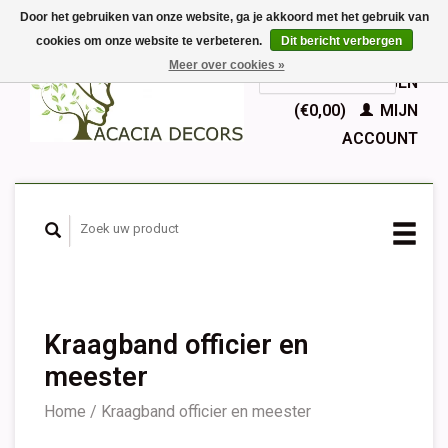
Door het gebruiken van onze website, ga je akkoord met het gebruik van
cookies om onze website te verbeteren.
Dit bericht verbergen
EUR
Meer over cookies »
GBP
Nederlands
WINKELWAGEN
Deutsch
(€0,00)
MIJN
English
ACCOUNT
Français
Español
Kraagband officier en
meester
Home
/
Kraagband officier en meester