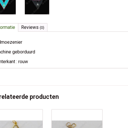
formatie
Reviews
(0)
lmoezenier
chine geborduurd
hterkant : rouw
relateerde producten