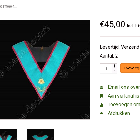
 meer...
€45,00
Incl. b
Levertijd: Verzen
Aantal: 2
+
Toevoeg
-
Email ons over
Aan verlanglij
Toevoegen om t
Afdrukken