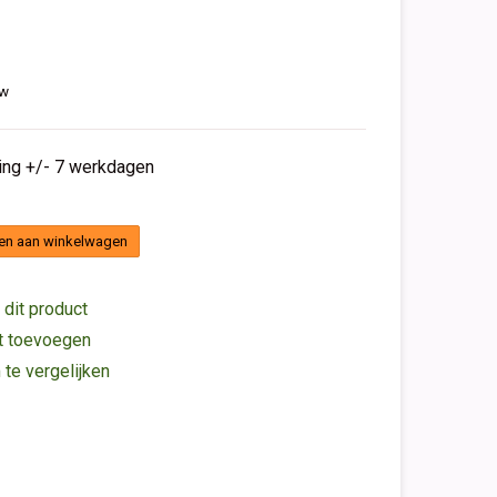
tw
ding +/- 7 werkdagen
en aan winkelwagen
 dit product
st toevoegen
e vergelijken