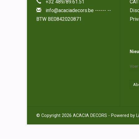
+32 489/89.61.51
CAT
info@acaciadecors.be
------ --
Disc
BTW BE0842020871
Priv
Nieu
Ab
© Copyright 2026 ACACIA DECORS - Powered by
L