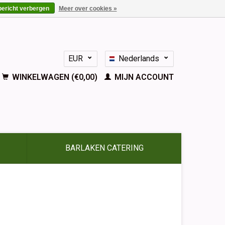
bericht verbergen
Meer over cookies »
EUR
Nederlands
GBP
Deutsch
WINKELWAGEN (€0,00)
MIJN ACCOUNT
English
Français
Español
BARLAKEN CATERING